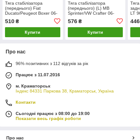
Тяга стабілізатора
Тяга стабілізатора
Тяга
(переднього) Fiat
(переднього) (L) MB
задн
Ducato/Peugeot Boxer 06-
Sprinter/VW Crafter 06-
LT 
AUTOTECHTEILE 502
ASMETAL 26MR0105
26M
510
576
446
₴
₴
0007
Купити
Купити
Про нас
96% позитивних з 112 відгуків за рік
Працює з 11.07.2016
м. Краматорськ
Індекс 84331 Паркова 38, Краматорськ, Україна
Контакти
Сьогодні працює з 08:00 до 19:00
Показати весь графік роботи
Про нас