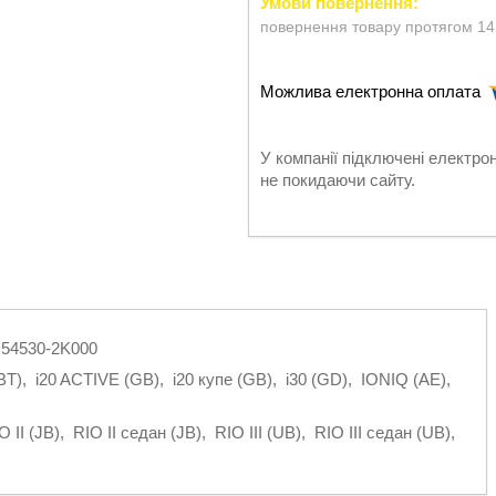
повернення товару протягом 14
У компанії підключені електро
не покидаючи сайту.
 54530-2K000
BT)
,
i20 ACTIVE (GB)
,
i20 купе (GB)
,
i30 (GD)
,
IONIQ (AE)
,
O II (JB)
,
RIO II седан (JB)
,
RIO III (UB)
,
RIO III седан (UB)
,