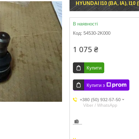
HYUNDAI I10 (BA, IA), I10 (P
В наявності
Код:
54530-2K000
1 075 ₴
Купити
Купити з
+380 (50) 932-57-50
Viber / WhatsApp