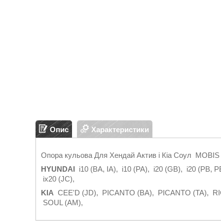
Опис
Характеристики
Опора кульова Для Хендай Актив і Кіа Соул MOBIS
HYUNDAI
i10 (BA, IA)
,
i10 (PA)
,
i20 (GB)
,
i20 (PB, P
ix20 (JC)
,
KIA
CEE'D (JD)
,
PICANTO (BA)
,
PICANTO (TA)
,
RI
SOUL (AM)
,