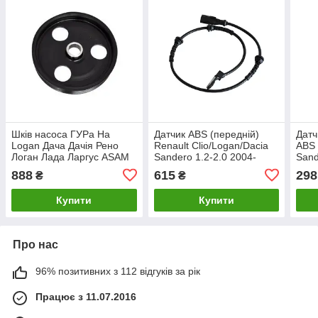
Шків насоса ГУРа На
Датчик ABS (передній)
Датч
Logan Дача Дачія Рено
Renault Clio/Logan/Dacia
ABS 
Логан Лада Ларгус ASAM
Sandero 1.2-2.0 2004-
Sand
30421
(L=580) OE: 479101292R
VSS
888
615
298
₴
₴
MAGNETI MARELLI
MWSS017
Купити
Купити
Про нас
96% позитивних з 112 відгуків за рік
Працює з 11.07.2016