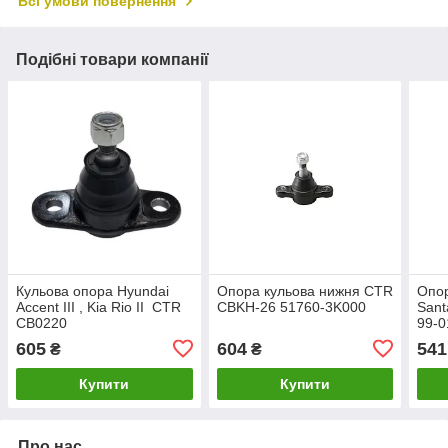
Всі умови повернення
Подібні товари компанії
Кульова опора Hyundai
Опора кульова нижня CTR
Опо
Accent III , Kia Rio II CTR
CBKH-26 51760-3K000
Sant
CB0220
99-0
Sore
605
604
541
₴
₴
MOB
2BA
Купити
Купити
Про нас