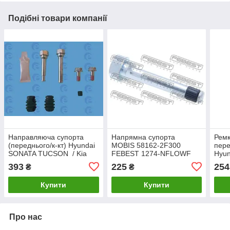
Подібні товари компанії
Направляюча супорта
Напрямна супорта
Ремк
(переднього/к-кт) Hyundai
MOBIS 58162-2F300
пере
SONATA TUCSON / Kia
FEBEST 1274-NFLOWF
Hyun
SPORTAGE CARNIVAL
581
393
225
254
₴
₴
(58161-2E000) Mobis
FRE
Купити
Купити
Про нас