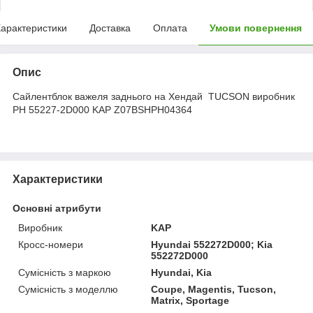
арактеристики
Доставка
Оплата
Умови повернення
Опис
Сайлентблок важеля заднього на Хендай TUCSON виробник
PH 55227-2D000 KAP Z07BSHPH04364
Характеристики
Основні атрибути
Виробник
KAP
Кросс-номери
Hyundai 552272D000; Kia
552272D000
Сумісність з маркою
Hyundai, Kia
Сумісність з моделлю
Coupe, Magentis, Tucson,
Matrix, Sportage