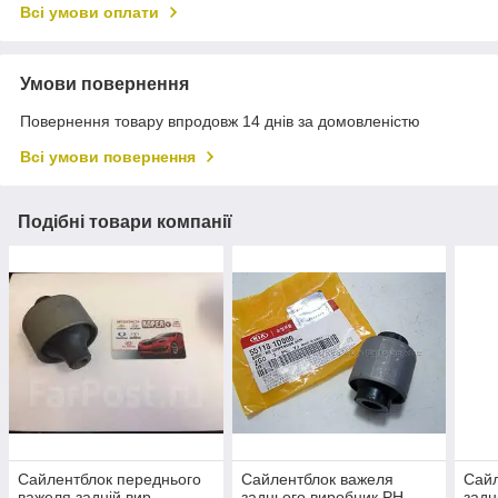
Всі умови оплати
Умови повернення
Повернення товару впродовж 14 днів за домовленістю
Всі умови повернення
Подібні товари компанії
Сайлентблок переднього
Сайлентблок важеля
Сайл
важеля задній вир.
заднього виробник PH
задн