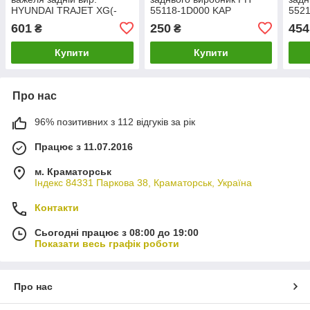
HYUNDAI TRAJET XG(-
55118-1D000 KAP
552
OCT 2006) PH 54555-
K07BSHPH04383
Z07
601
250
454
₴
₴
3A100 (H07BSHPH04358)
(Z0
KAP
Купити
Купити
Про нас
96% позитивних з 112 відгуків за рік
Працює з 11.07.2016
м. Краматорськ
Індекс 84331 Паркова 38, Краматорськ, Україна
Контакти
Сьогодні працює з 08:00 до 19:00
Показати весь графік роботи
Про нас