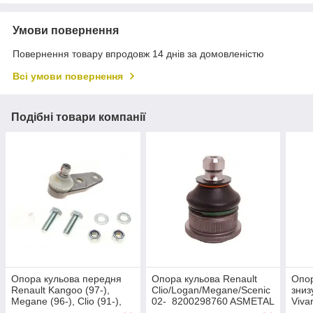
Умови повернення
Повернення товару впродовж 14 днів за домовленістю
Всі умови повернення
Подібні товари компанії
Опора кульова передня
Опора кульова Renault
Опор
Renault Kangoo (97-),
Clio/Logan/Megane/Scenic
зниз
Megane (96-), Clio (91-),
02-​​​​​​​ 8200298760 ASMETAL
Viva
Scenic (99-) ASMETAL
10RN5541
10R