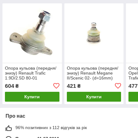
Опора кульова (передня/
Опора кульова (передня/
Опор
знизу) Renault Trafic
знизу) Renault Megane
Opel
1.9D/2.5D 80-01
II/Scenic 02- (d=16mm)
Traf
TEKNOROT R-155K
TEK
604
421
477
₴
₴
Купити
Купити
Про нас
96% позитивних з 112 відгуків за рік