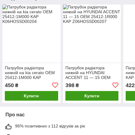
Патрубок радіатора
Патрубок радіатора
Патр
нижній на kia cerato OEM
нижній на HYUNDAI
ниж
25412-1M000 KAP
ACCENT 11 — 15 OEM
KAP
K06HOSSD00204
25412-1R000 KAP
450
398
422
₴
₴
Z06HOSSD00207
Купити
Купити
Про нас
96% позитивних з 112 відгуків за рік