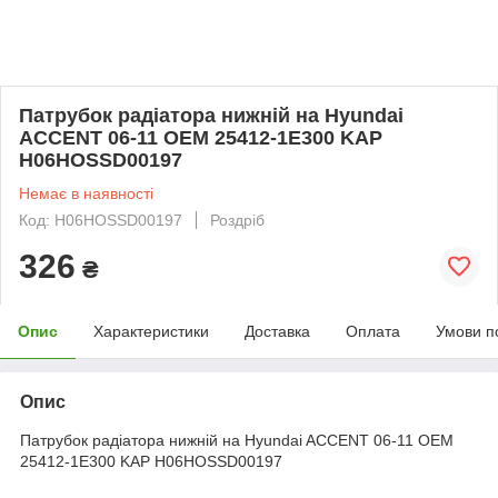
Патрубок радіатора нижній на Hyundai
ACCENT 06-11 OEM 25412-1E300 KAP
H06HOSSD00197
Немає в наявності
Код: H06HOSSD00197
Роздріб
326
₴
Опис
Характеристики
Доставка
Оплата
Умови п
Опис
Патрубок радіатора нижній на Hyundai ACCENT 06-11 OEM
25412-1E300 KAP H06HOSSD00197