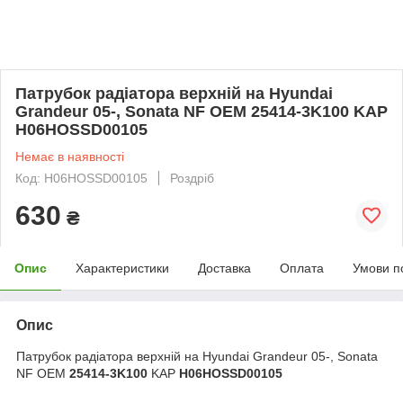
Патрубок радіатора верхній на Hyundai
Grandeur 05-, Sonata NF OEM 25414-3K100 KAP
H06HOSSD00105
Немає в наявності
Код: H06HOSSD00105
Роздріб
630
₴
Опис
Характеристики
Доставка
Оплата
Умови п
Опис
Патрубок радіатора верхній на Hyundai Grandeur 05-, Sonata
NF OEM
25414-3K100
KAP
H06HOSSD00105