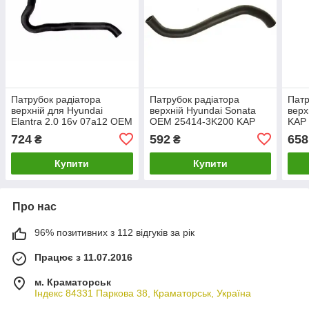
Патрубок радіатора
Патрубок радіатора
Патр
верхній для Hyundai
верхній Hyundai Sonata
верх
Elantra 2.0 16v 07a12 OEM
OEM 25414-3K200 KAP
KAP
25414-2H100 KAP
H06HOSSD00106
724
592
658
₴
₴
H06HOSSD00101
Купити
Купити
Про нас
96% позитивних з 112 відгуків за рік
Працює з 11.07.2016
м. Краматорськ
Індекс 84331 Паркова 38, Краматорськ, Україна