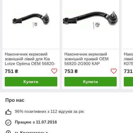
Наконечник кермовий
Наконечник кермовий
Нако
зовнішній лівий для Kia
зовнішній правий OEM
ліви
Lotze Optima OEM 56820-
56820-2G900 KAP
K07
2G000 KAP
K07ENDSD03778
751
753
731
₴
₴
K07ENDSD03760
Купити
Купити
Про нас
96% позитивних з 112 відгуків за рік
Працює з 11.07.2016
м. Краматорськ