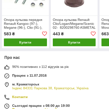
Опора кульова передня
Опора кульова Renault
Опор
Renault Kangoo (97-),
Clio/Logan/Megane/Scenic
Rena
Megane (96-), Clio (91-),
02-​​​​​​​ 8200298760 ASMETAL
Mova
Scenic (99-) ASMETAL
10RN5541
10R
583
443
663
₴
₴
10RN2001
Купити
Купити
Про нас
96% позитивних з 112 відгуків за рік
Працює з 11.07.2016
м. Краматорськ
Індекс 84331 Паркова 38, Краматорськ, Україна
Контакти
Сьогодні працює з 08:00 до 19:00