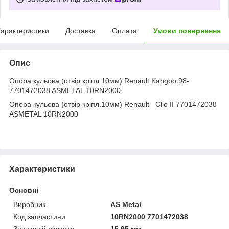
арактеристики
Доставка
Оплата
Умови повернення
Опис
Опора кульова (отвір кріпл.10мм) Renault Kangoo 98-
7701472038 ASMETAL 10RN2000,
Опора кульова (отвір кріпл.10мм) Renault Clio II 7701472038
ASMETAL 10RN2000
Характеристики
Основні
Виробник
AS Metal
Код запчастини
10RN2000 7701472038
Зовнішній діаметр
15.95 мм