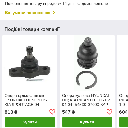
Повернення товару впродовж 14 днів за домовленістю
Всі умови повернення
Подібні товари компанії
Опора кульова нижня
Опора кульова HYUNDAI
Опор
HYUNDAI TUCSON 04-.
I10; KIA PICANTO 1.0 -1.2
PICA
KIA SPORTAGE 04-
04.04- 54530-07000 KAP
1.0 
51760-2E000
KM0700495
545
813
547
604
₴
₴
ASMETAL 10HY3200
K07
HYUN
Купити
Купити