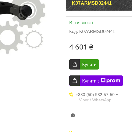
K07ARMSD02441
В наявності
Код:
K07ARMSD02441
4 601 ₴
Купити
Купити з
+380 (50) 932-57-50
Viber / WhatsApp