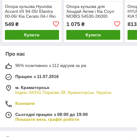
Опора кульова Hyundai
Опора кульова для
Опор
Accent I/II 94-05/ Elantra
Хендай Актив і Кіа Соул
HYU
00-06/ Kia Cerato 04-/ Rio
MOBIS 54530-2K000
KIA
54530-22000 ASMETAL
HYUNDAI i10 (BA, IA), i10
517
549
1 075
813
₴
₴
10HY0500
(PA), i20 (GB), i2
ASM
Купити
Купити
Про нас
96% позитивних з 112 відгуків за рік
Працює з 11.07.2016
м. Краматорськ
Індекс 84331 Паркова 38, Краматорськ, Україна
Контакти
Сьогодні працює з 08:00 до 19:00
Показати весь графік роботи