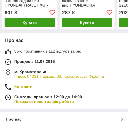
важеля задній вир.
важеля задній
пере
HYUNDAI TRAJET XG(-
вир.HYUNDAI/KIA
2210
OCT 2006) PH 54555-
I10/PICANTO
601
287
202
₴
₴
3A100 (H07BSHPH04358)
2004=> ACCENT/GETZ/MATRIX
KAP
1999-20011 PH 54584-
Купити
Купити
07000 (Z07BSHPH0434
Про нас
96% позитивних з 112 відгуків за рік
Працює з 11.07.2016
м. Краматорськ
Індекс 84331 Паркова 38, Краматорськ, Україна
Контакти
Сьогодні працює з 12:00 до 14:00
Показати весь графік роботи
Про нас