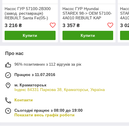
Насос ГУР 57100-2B300
Насос ГУР Hyundai
Насо
(завод. реставрація)
STAREX 98-> OEM 57100-
STA
REBUILT Santa Fe(05-)
4A010 REBUILT KAP
4A1
(H07PWPRE04201) KAP
H07PWPRE04221
H07
3 216
3 357
3 0
₴
₴
Купити
Купити
Про нас
96% позитивних з 112 відгуків за рік
Працює з 11.07.2016
м. Краматорськ
Індекс 84331 Паркова 38, Краматорськ, Україна
Контакти
Сьогодні працює з 08:00 до 19:00
Показати весь графік роботи