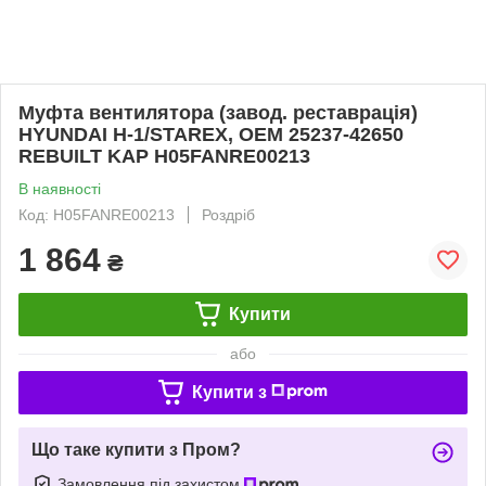
Муфта вентилятора (завод. реставрація)
HYUNDAI H-1/STAREX, OEM 25237-42650
REBUILT KAP H05FANRE00213
В наявності
Код: H05FANRE00213
Роздріб
1 864
₴
Купити
або
Купити з
Що таке купити з Пром?
Замовлення під захистом