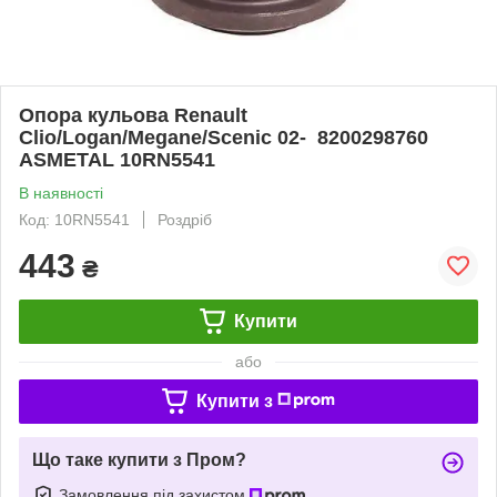
Опора кульова Renault
Clio/Logan/Megane/Scenic 02-​​​​​​​ 8200298760
ASMETAL 10RN5541
В наявності
Код: 10RN5541
Роздріб
443
₴
Купити
або
Купити з
Що таке купити з Пром?
Замовлення під захистом