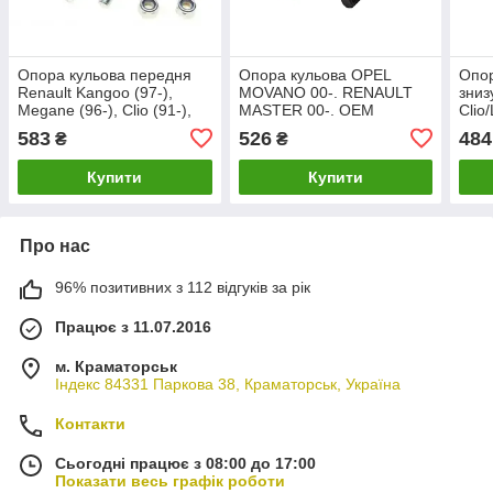
Опора кульова передня
Опора кульова OPEL
Опор
Renault Kangoo (97-),
MOVANO 00-. RENAULT
зниз
Megane (96-), Clio (91-),
MASTER 00-. OEM
Clio
Scenic (99-) ASMETAL
7701070154 ASMETAL
02-
583
526
484
₴
₴
10RN2001
10RN1112
Купити
Купити
Про нас
96% позитивних з 112 відгуків за рік
Працює з 11.07.2016
м. Краматорськ
Індекс 84331 Паркова 38, Краматорськ, Україна
Контакти
Сьогодні працює з 08:00 до 17:00
Показати весь графік роботи