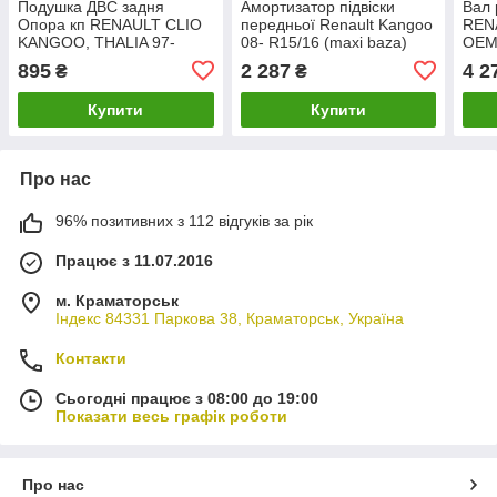
Подушка ДВС задня
Амортизатор підвіски
Вал 
Опора кп RENAULT CLIO
передньої Renault Kangoo
REN
KANGOO, THALIA 97-
08- R15/16 (maxi baza)
OEM
OEM 7700415095 ASAM
(цапфа 36mm) (d22mm
307
895
2 287
4 2
₴
₴
56085
MAGNETI MARELLI 7253G
Купити
Купити
Про нас
96% позитивних з 112 відгуків за рік
Працює з 11.07.2016
м. Краматорськ
Індекс 84331 Паркова 38, Краматорськ, Україна
Контакти
Сьогодні працює з 08:00 до 19:00
Показати весь графік роботи
Про нас