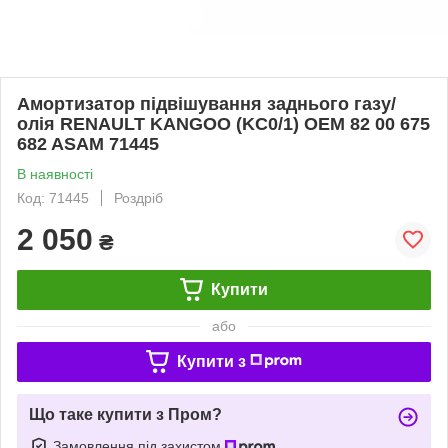
Амортизатор підвішування заднього газу/
олія RENAULT KANGOO (KC0/1) OEM 82 00 675
682 ASAM 71445
В наявності
Код: 71445
Роздріб
2 050
₴
Купити
або
Купити з
Що таке купити з Пром?
Замовлення під захистом