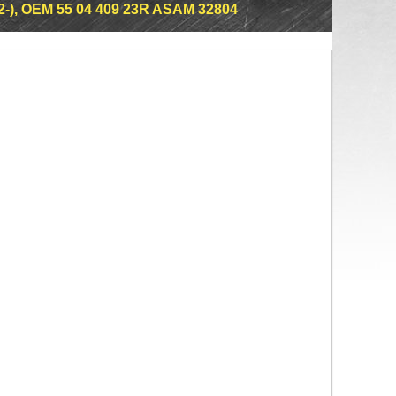
-), OEM 55 04 409 23R ASAM 32804