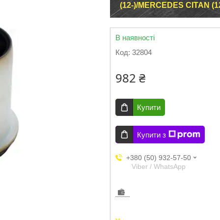
(12-)/MERCEDES CITAN (12
В наявності
Код:
32804
982 ₴
Купити
Купити з
+380 (50) 932-57-50
Viber / WhatsApp