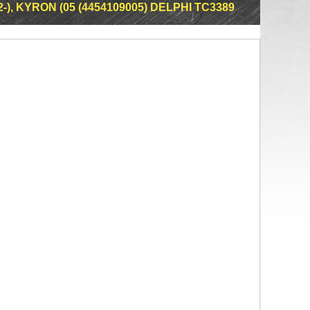
-), KYRON (05 (4454109005) DELPHI TC3389