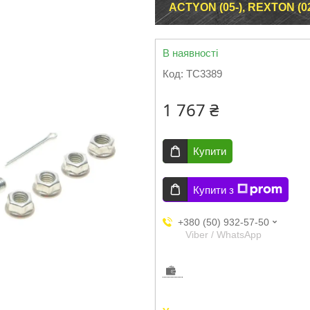
ACTYON (05-), REXTON (02
В наявності
Код:
TC3389
1 767 ₴
Купити
Купити з
+380 (50) 932-57-50
Viber / WhatsApp