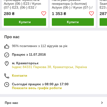
Actyon (06-) E23 / Kyron
генератора (з болтом)
Ssan
(07-) E23, (06-) E32 /
Actyon (06-) / Kyron (07-) /
E23 
Rexton (02-) E23, E28, E32
Rexton (02-) (E23)
/ Re
280
1 353
287
₴
₴
(0159972348) Ssang Yong
(1112000770) SsangYong
E32 
han
Купити
Купити
Про нас
96% позитивних з 112 відгуків за рік
Працює з 11.07.2016
м. Краматорськ
Індекс 84331 Паркова 38, Краматорськ, Україна
Контакти
Сьогодні працює з 08:00 до 17:00
Показати весь графік роботи
Про нас