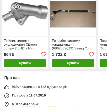
Трійник системи
Патрубок системи
Патр
охолодження Citroen
кондиціювання
конд
Jumpy 2.0HDI (10-)
(6862009013) Ssang Yong
(686
(05227) Metalcaucho
964
1 722
1 6
₴
₴
Купити
Купити
Про нас
96% позитивних з 112 відгуків за рік
Працює з 11.07.2016
м. Краматорськ