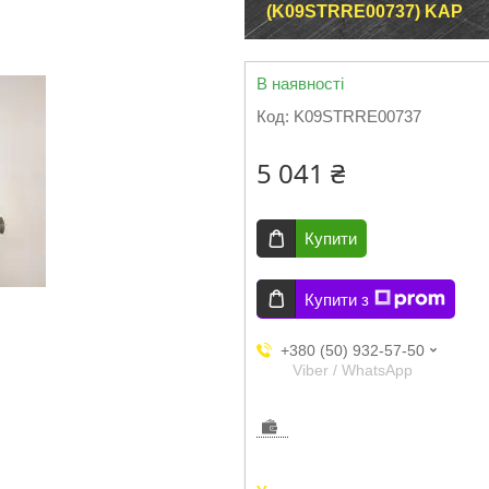
(K09STRRE00737) KAP
В наявності
Код:
K09STRRE00737
5 041 ₴
Купити
Купити з
+380 (50) 932-57-50
Viber / WhatsApp