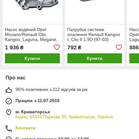
Насос водяний Opel
Патрубок системи
Насо
Movano/Renault Clio,
опалення Renault Kangoo
Opel
Kangoo, Laguna, Megane,
I, Clio II 1.9D (97-03)
Lagu
Scenic 1.8i, 1.9D ASAM
KAUTEK RE-RH073
Trafi
1 936
792
886
₴
₴
30232
Купити
Купити
Про нас
96% позитивних з 112 відгуків за рік
Працює з 11.07.2016
м. Краматорськ
Індекс 84331 Паркова 38, Краматорськ, Україна
Контакти
Сьогодні працює з 12:00 до 14:00