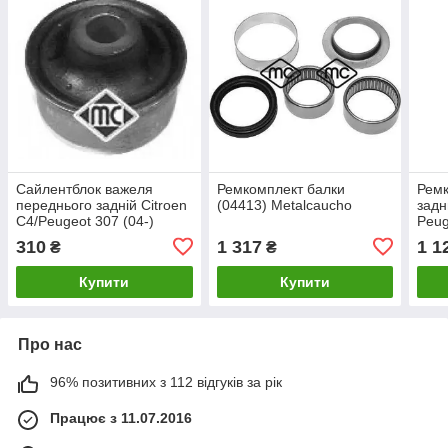
Сайлентблок важеля
Ремкомплект балки
Ремк
переднього задній Citroen
(04413) Metalcaucho
задн
C4/Peugeot 307 (04-)
Peug
(04034) Metalcaucho
Berl
310
1 317
1 1
₴
₴
Meta
Купити
Купити
Про нас
96% позитивних з 112 відгуків за рік
Працює з 11.07.2016