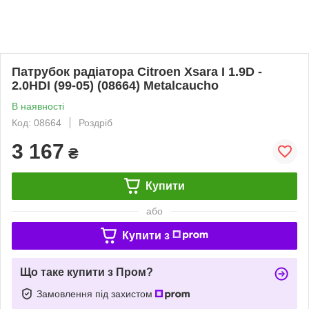
Патрубок радіатора Citroen Xsara I 1.9D -
2.0HDI (99-05) (08664) Metalcaucho
В наявності
Код: 08664
Роздріб
3 167
₴
Купити
або
Купити з
Що таке купити з Пром?
Замовлення під захистом