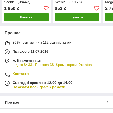
Scenic I (08447)
Scenic II (09178)
Mega
Metalcaucho
Metalcaucho
dCi 
1 850
652
2 7
₴
₴
Meta
Купити
Купити
Про нас
96% позитивних з 112 відгуків за рік
Працює з 11.07.2016
м. Краматорськ
Індекс 84331 Паркова 38, Краматорськ, Україна
Контакти
Сьогодні працює з 12:00 до 14:00
Показати весь графік роботи
Про нас