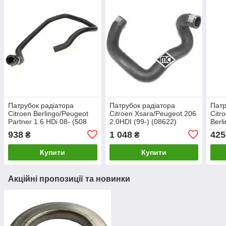
Патрубок радіатора
Патрубок радіатора
Патр
Citroen Berlingo/Peugeot
Citroen Xsara/Peugeot 206
Citr
Partner 1.6 HDi 08- (508
2.0HDI (99-) (08622)
Berl
0280) AUTOTECHTEILE
Metalcaucho
Part
938
1 048
425
₴
₴
Meta
Купити
Купити
Акційні пропозиції та новинки