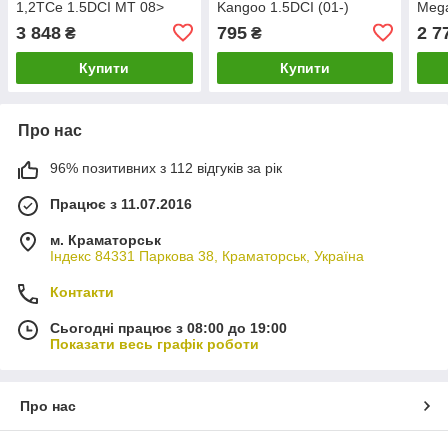
1,2TCe 1.5DCI MT 08>
Kangoo 1.5DCI (01-)
Mega
NRF 53002
(08949) Metalcaucho
dCi 
3 848
795
2 7
₴
₴
Meta
Купити
Купити
Про нас
96% позитивних з 112 відгуків за рік
Працює з 11.07.2016
м. Краматорськ
Індекс 84331 Паркова 38, Краматорськ, Україна
Контакти
Сьогодні працює з 08:00 до 19:00
Показати весь графік роботи
Про нас