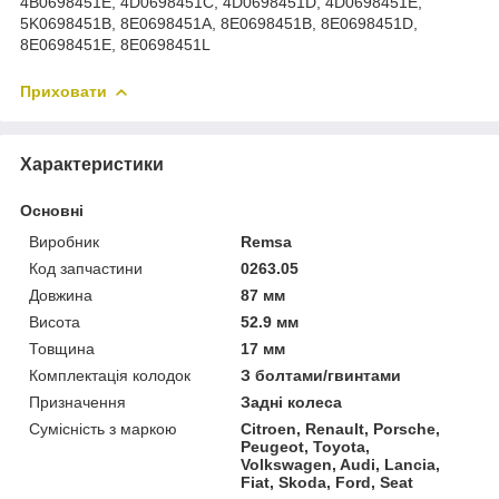
4B0698451E, 4D0698451C, 4D0698451D, 4D0698451E,
5K0698451B, 8E0698451A, 8E0698451B, 8E0698451D,
8E0698451E, 8E0698451L
Приховати
Характеристики
Основні
Виробник
Remsa
Код запчастини
0263.05
Довжина
87 мм
Висота
52.9 мм
Товщина
17 мм
Комплектація колодок
З болтами/гвинтами
Призначення
Задні колеса
Сумісність з маркою
Citroen, Renault, Porsche,
Peugeot, Toyota,
Volkswagen, Audi, Lancia,
Fiat, Skoda, Ford, Seat