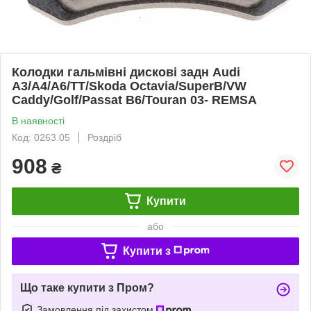
Колодки гальмівні дискові задн Audi
A3/A4/A6/TT/Skoda Octavia/SuperB/VW
Caddy/Golf/Passat B6/Touran 03- REMSA
В наявності
Код: 0263.05
Роздріб
908
₴
Купити
або
Купити з
Що таке купити з Пром?
Замовлення під захистом