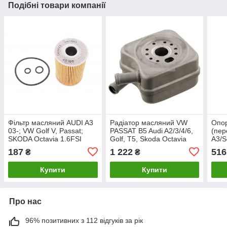
Подібні товари компанії
Фільтр масляний AUDI A3
Радіатор масляний VW
Опор
03-; VW Golf V, Passat;
PASSAT B5 Audi A2/3/4/6,
(пер
SKODA Octavia 1.6FSI
Golf, T5, Skoda Octavia
A3/S
SOLGY 101011
1.8/2.0I/1.9TDI 1997- KALE
Octa
187
1 222
516
₴
₴
344355
Cadd
03- 
Купити
Купити
Про нас
96% позитивних з 112 відгуків за рік