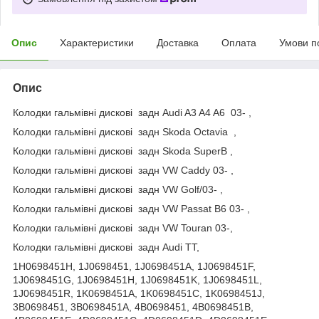
Опис
Характеристики
Доставка
Оплата
Умови п
Опис
Колодки гальмівні дискові задн Audi A3 A4 A6 03- ,
Колодки гальмівні дискові задн Skoda Octavia ,
Колодки гальмівні дискові задн Skoda SuperB ,
Колодки гальмівні дискові задн VW Caddy 03- ,
Колодки гальмівні дискові задн VW Golf/03- ,
Колодки гальмівні дискові задн VW Passat B6 03- ,
Колодки гальмівні дискові задн VW Touran 03-,
Колодки гальмівні дискові задн Audi TT,
1H0698451H, 1J0698451, 1J0698451A, 1J0698451F,
1J0698451G, 1J0698451H, 1J0698451K, 1J0698451L,
1J0698451R, 1K0698451A, 1K0698451C, 1K0698451J,
3B0698451, 3B0698451A, 4B0698451, 4B0698451B,