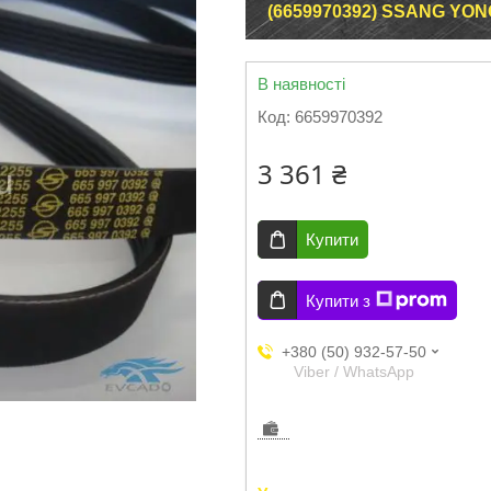
(6659970392) SSANG YON
В наявності
Код:
6659970392
3 361 ₴
Купити
Купити з
+380 (50) 932-57-50
Viber / WhatsApp