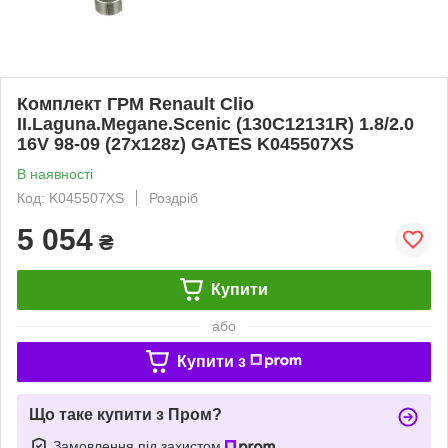
Комплект ГРМ Renault Clio
II.Laguna.Megane.Scenic (130C12131R) 1.8/2.0
16V 98-09 (27x128z) GATES K045507XS
В наявності
Код: K045507XS
Роздріб
5 054
₴
Купити
або
Купити з
Що таке купити з Пром?
Замовлення під захистом