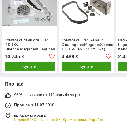
Комплект ланцюга ГРМ
Комплект ГРМ Renault
Ремк
2.0 16V.
Clio/Laguna/Megane/Scenic/Twingo
Loga
Fluence.MeganeIII.LagunaII
1.6 16V 02- (27.4x132z)
Kang
(130C15830R) Renault
GATES K045671XS
(770
10 745
4 489
2 4
₴
₴
Купити
Купити
Про нас
96% позитивних з 112 відгуків за рік
Працює з 11.07.2016
м. Краматорськ
Індекс 84331 Паркова 38, Краматорськ, Україна