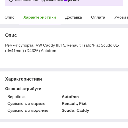
Опис
Характеристики
Доставка
Оплата
Умови 
Опис
Ремк-т супорта VW Caddy III/T5/Renault Trafic/Fiat Scudo 01-
(d=41mm) (D4326) Autofren
Характеристики
Основні атрибути
Виробник
Autofren
Сумісність з маркою
Renault, Fiat
Сумісність з моделлю
Scudo, Caddy