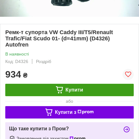
Ремк-т супорта VW Caddy III/T5/Renault
Trafic/Fiat Scudo 01- (d=41mm) (D4326)
Autofren
В наявності
Код: D4326
Роздріб
934
₴
Купити
або
Купити з
Що таке купити з Пром?
Замовлення під захистом