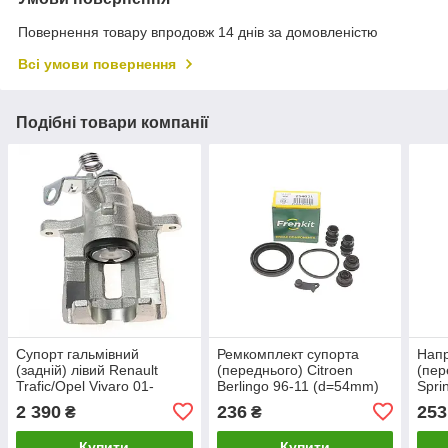
Повернення товару впродовж 14 днів за домовленістю
Всі умови повернення
Подібні товари компанії
Супорт гальмівний
Ремкомплект супорта
Нап
(задній) лівий Renault
(переднього) Citroen
(пер
Trafic/Opel Vivaro 01-
Berlingo 96-11 (d=54mm)
Spri
(d=41mm) 7701056166
(Lucas) (254021) FRENKIT
Conn
2 390
236
253
₴
₴
Goodrem RM7802
III 
Купити
Купити