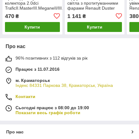
колектора 2.0dci
світла з протитуманними
увім
TraficII.MasterIII.MeganeII/III.Koleos
фарами Renault Duster
Rena
(8200363223) Renault
Lodgy Dokker Sandero II
Kang
470
1 141
380
₴
₴
Logan II MAGNETI
1.7-2
MARELLI DA52206
82°C
Купити
Купити
Про нас
96% позитивних з 112 відгуків за рік
Працює з 11.07.2016
м. Краматорськ
Індекс 84331 Паркова 38, Краматорськ, Україна
Контакти
Сьогодні працює з 08:00 до 19:00
Показати весь графік роботи
Про нас