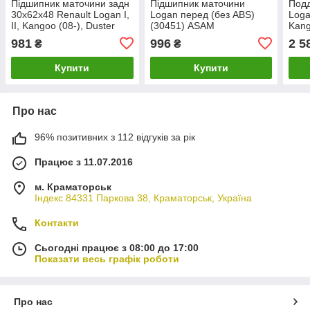
Підшипник маточини задн
Підшипник маточини
Подд
30x62x48 Renault Logan I,
Logan перед (без ABS)
Loga
II, Kangoo (08-), Duster
(30451) ASAM
Kang
(10-), Sandero, Dokker
(08-
981
996
2 5
₴
₴
(12-) (універа
Asa
Купити
Купити
Про нас
96% позитивних з 112 відгуків за рік
Працює з 11.07.2016
м. Краматорськ
Індекс 84331 Паркова 38, Краматорськ, Україна
Контакти
Сьогодні працює з 08:00 до 17:00
Показати весь графік роботи
Про нас