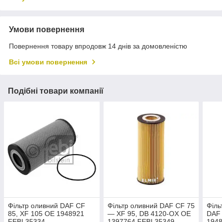
Умови повернення
Повернення товару впродовж 14 днів за домовленістю
Всі умови повернення
Подібні товари компанії
Фільтр оливний DAF CF
Фільтр оливний DAF CF 75
Філь
85, XF 105 OE 1948921
— XF 95, DB 4120-OX ОЕ
DAF 
FEBI 35334
1397764 FEBI 35349
194