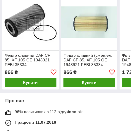
Фільтр оливний DAF CF
Фільтр оливний (смен.ел.
Філь
85, XF 105 OE 1948921
DAF CF 85, XF 105 OE
DAF 
FEBI 35334
1948921 FEBI 35334
194
OX4
866
866
1 7
₴
₴
Купити
Купити
Про нас
96% позитивних з 112 відгуків за рік
Працює з 11.07.2016