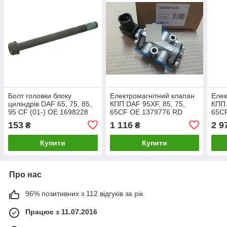
Болт головки блоку
Електромагнітний клапан
Елек
циліндрів DAF 65, 75, 85,
КПП DAF 95XF, 85, 75,
КПП 
95 CF (01-) OE 1698228
65CF OE 1379776 RD
65C
FEBI 18476
98.26.084
BILS
153
1 116
2 9
₴
₴
Купити
Купити
Про нас
96% позитивних з 112 відгуків за рік
Працює з 11.07.2016