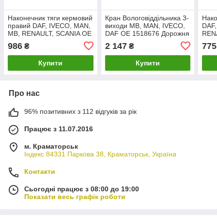
Наконечник тяги кермовий
Кран Вологовіддільника 3-
Нако
правий DAF, IVECO, MAN,
виходи MB, MAN, IVECO,
DAF,
MB, RENAULT, SCANIA OE
DAF OE 1518676 Дорожня
REN
81953016252 RIDER RD
карта 24100770
6074
986
2 147
775
₴
₴
44.58.54
Купити
Купити
Про нас
96% позитивних з 112 відгуків за рік
Працює з 11.07.2016
м. Краматорськ
Індекс 84331 Паркова 38, Краматорськ, Україна
Контакти
Сьогодні працює з 08:00 до 19:00
Показати весь графік роботи