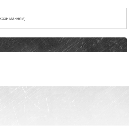
дкозніманням)