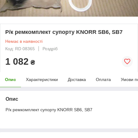
Р/к ремкомплект супорту KNORR SB6, SB7
Немає в наявності
Код: RD 08365
Роздріб
1 082
₴
Опис
Характеристики
Доставка
Оплата
Умови п
Опис
Р/к ремкомплект супорту KNORR SB6, SB7