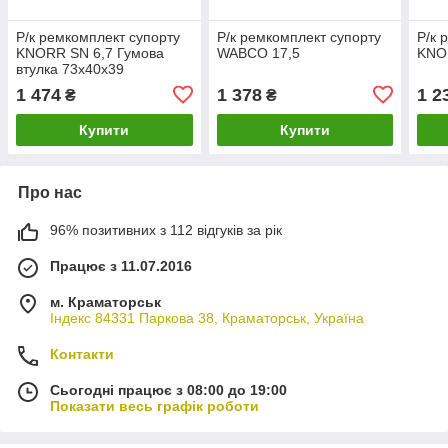
Р/к ремкомплект супорту
Р/к ремкомплект супорту
Р/к 
KNORR SN 6,7 Гумова
WABCO 17,5
KNO
втулка 73х40х39
1 474
1 378
1 2
₴
₴
Купити
Купити
Про нас
96% позитивних з 112 відгуків за рік
Працює з 11.07.2016
м. Краматорськ
Індекс 84331 Паркова 38, Краматорськ, Україна
Контакти
Сьогодні працює з 08:00 до 19:00
Показати весь графік роботи