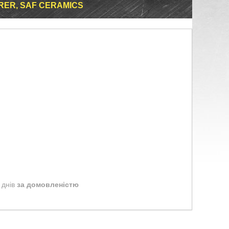
ER, SAF CERAMICS
 днів
за домовленістю