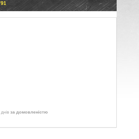
791
 днів
за домовленістю