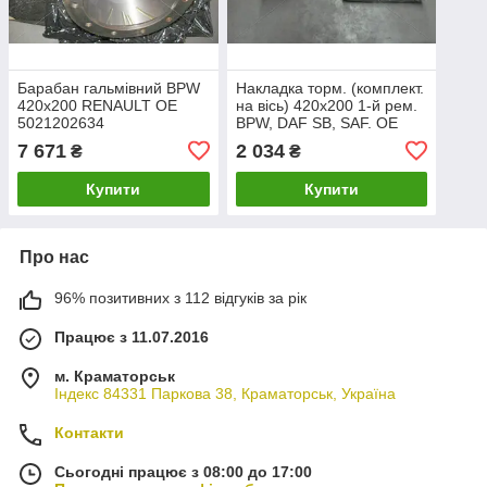
Барабан гальмівний BPW
Накладка торм. (комплект.
420x200 RENAULT ОЕ
на вісь) 420х200 1-й рем.
5021202634
BPW, DAF SB, SAF. OE
5021200883 RD
7 671
2 034
₴
₴
19094Rem1
Купити
Купити
Про нас
96% позитивних з 112 відгуків за рік
Працює з 11.07.2016
м. Краматорськ
Індекс 84331 Паркова 38, Краматорськ, Україна
Контакти
Сьогодні працює з 08:00 до 17:00