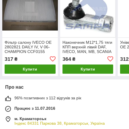
Фільтр салону IVECO ОЕ
Наконечник М12*1,75 тяги
Унів
2802821 DAILY IV, V 06-
КПП верхній лівий DAF,
OE 2
CHAMPION CCF0155
IVECO, MAN, MB, SCANIA
OE 656084 FEBI 08770
317
364
312
₴
₴
Купити
Купити
Про нас
96% позитивних з 112 відгуків за рік
Працює з 11.07.2016
м. Краматорськ
Індекс 84331 Паркова 38, Краматорськ, Україна