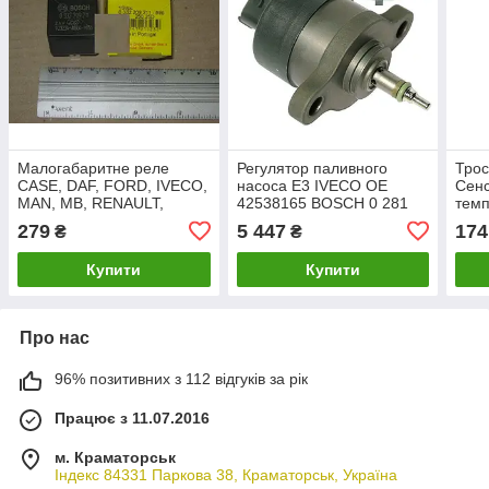
Малогабаритне реле
Регулятор паливного
Трос
CASE, DAF, FORD, IVECO,
насоса Е3 IVECO ОЕ
Сенс
MAN, MB, RENAULT,
42538165 BOSCH 0 281
тем
VOLVO, STILL ОЕ
002 500
7592
279
5 447
174
₴
₴
41040442 Bosch 0 332 209
тем
211
Купити
Купити
Про нас
96% позитивних з 112 відгуків за рік
Працює з 11.07.2016
м. Краматорськ
Індекс 84331 Паркова 38, Краматорськ, Україна