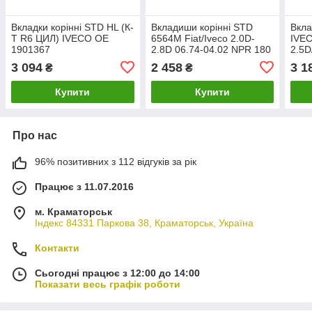
Вкладки корінні STD HL (К-
Вкладиши корінні STD
Вкла
Т R6 ЦИЛ) IVECO ОЕ
6564M Fiat/Iveco 2.0D-
IVE
1901367
2.8D 06.74-04.02 NPR 180
2.5
8210.02/8210.22/8210.42
020 0003 00
STD
3 094
2 458
3 1
₴
₴
GLYCO H1047/7 STD
Купити
Купити
Про нас
96% позитивних з 112 відгуків за рік
Працює з 11.07.2016
м. Краматорськ
Індекс 84331 Паркова 38, Краматорськ, Україна
Контакти
Сьогодні працює з 12:00 до 14:00
Показати весь графік роботи