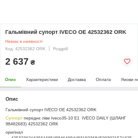
Гальмівний супорт IVECO OE 42532362 ORK
Немає в наявності
Код: 42532362 ORK
Роздріб
2 637
₴
Опис
Характеристики
Доставка
Оплата
Умови п
Опис
Гальмівний супорт IVECO OE 42532362 ORK
Суппорт
переднє ліве Ivесо35-10 Е1 IVECO DAILY (ШЛАНГ
98482683) 42532362 ORK
оригінал
— 42532362//42561695//99464094//93192368//500302157//425