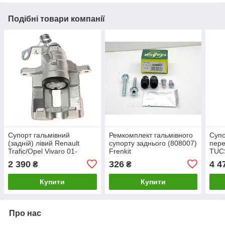
Подібні товари компанії
Супорт гальмівний
Ремкомплект гальмівного
Супо
(задній) лівий Renault
супорту заднього (808007)
пере
Trafic/Opel Vivaro 01-
Frenkit
TUCS
(d=41mm) 7701056166
(581
2 390
326
4 4
₴
₴
Goodrem RM7802
Купити
Купити
Про нас