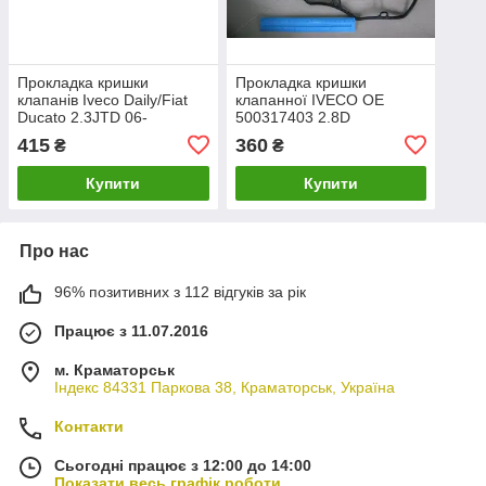
Прокладка кришки
Прокладка кришки
клапанів Iveco Daily/Fiat
клапанної IVECO ОЕ
Ducato 2.3JTD 06-
500317403 2.8D
8140.63/S8U VICT_REINZ
415
360
₴
₴
71-33951-10
Купити
Купити
Про нас
96% позитивних з 112 відгуків за рік
Працює з 11.07.2016
м. Краматорськ
Індекс 84331 Паркова 38, Краматорськ, Україна
Контакти
Сьогодні працює з 12:00 до 14:00
Показати весь графік роботи